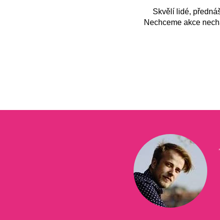
Skvělí lidé, předná
Nechceme akce nechat