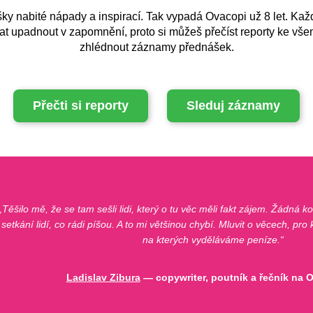
šky nabité nápady a inspirací. Tak vypadá Ovacopi už 8 let. Každ
 upadnout v zapomnění, proto si můžeš přečíst reporty ke vš
zhlédnout záznamy přednášek.
Přečti si reporty
Sleduj záznamy
Těšilo mě, že se tam sešli lidi, který o tu věc měli fakt zájem. Žádná 
setkání lidí, co rádi píšou. A to mi většinou chybí. Mluvit o věcech, pro
na kterých vyděláváme peníze.
Ladislav Zibura
— copywriter, poutník a řečník na 