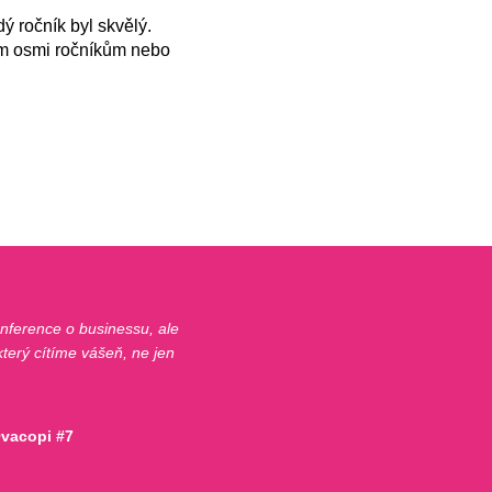
ý ročník byl skvělý.
em osmi ročníkům nebo
konference o businessu, ale
 který cítíme vášeň, ne jen
Ovacopi #7