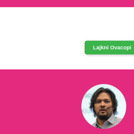
Lajkni Ovacopi