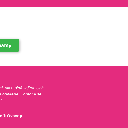
znamy
i, akce plná zajímavých
lně otevřeně. Pořádně se
.
vník Ovacopi