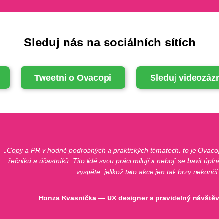
Sleduj nás na sociálních sítích
Tweetni o Ovacopi
Sleduj videozá
Copy a PR v hodně podrobných a praktických tématech, to je Ovacop
řečníků a účastníků. Tito lidé svou práci milují a nebojí se bavit úp
vyspěte, jelikož tato akce jen tak brzy nekončí
Honza Kvasnička
— UX designer a pravidelný návště